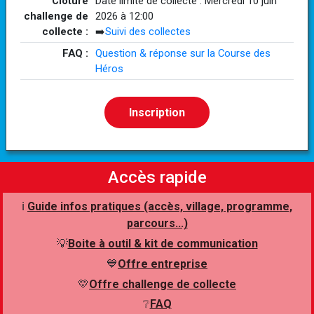
Clôture
Date limite de collecte : Mercredi 10 juin
challenge de
2026 à 12:00
collecte :
➡️
Suivi des collectes
FAQ :
Question & réponse sur la Course des
Héros
Inscription
Accès rapide
ℹ️
Guide infos pratiques (accès, village, programme,
parcours...)
💡
Boite à outil & kit de communication
💙
Offre entreprise
💛
Offre challenge de collecte
❔
FAQ