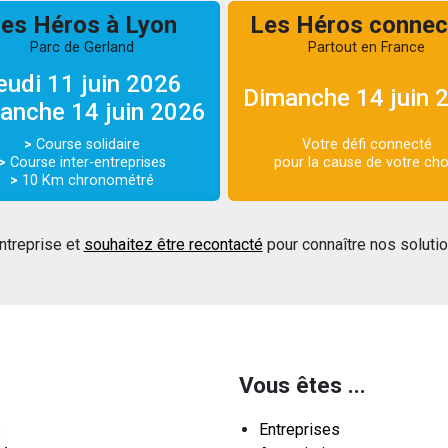
es Héros à Lyon
Les Héros connec
Parc de Gerland
Partout en France
eudi 11 juin 2026
Dimanche 14 juin 
anche 14 juin 2026
>
Course solidaire
Votre défi connecté
>
Course inter-entreprises
pour la cause de votre cho
>
10 Km chronométré
ntreprise et
souhaitez être recontacté
pour connaître nos soluti
Vous êtes ...
s
Entreprises