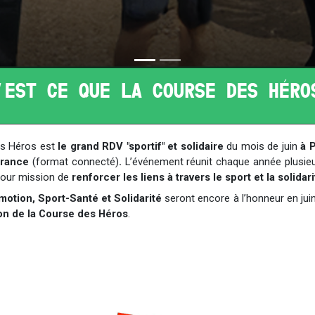
'EST CE QUE LA COURSE DES HÉRO
es Héros est
le grand RDV "sportif" et solidaire
du mois de juin
à P
France
(format connecté)
.
L’événement réunit chaque année plusieur
our mission de
renforcer les liens à travers le sport et la solidari
otion, Sport-Santé et Solidarité
seront encore à l’honneur en jui
on de la Course des Héros
.