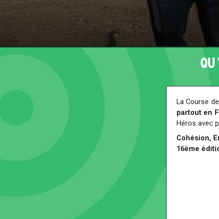
QU
La Course d
partout en 
Héros avec p
Cohésion, Em
16ème éditi