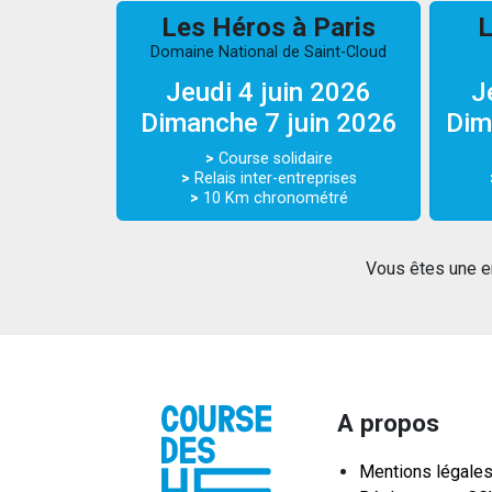
Les Héros à Paris
L
Domaine National de Saint-Cloud
Jeudi 4 juin 2026
J
Dimanche 7 juin 2026
Dim
>
Course solidaire
>
Relais inter-entreprises
>
10 Km chronométré
Vous êtes une e
A propos
Mentions légale