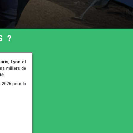
S ?
aris, Lyon et
s milliers de
té
.
n 2026 pour la