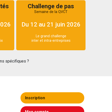
tés
Challenge de pas
Semaine de la QVCT
2026
Du 12 au 21 juin 2026
Le grand challenge
ix
inter et intra-entreprises
ons spécifiques ?
Inscription
Mon compte